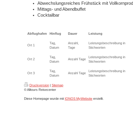
Abwechslungsreiches Frühstück mit Vollkornpro
Mittags- und Abendbuffet
Cocktailbar
Abflughafen
Hinflug
Dauer
Leistung
Tag,
Anzahl,
Leistungsbeschreibung in
Ort 1
Datum
Tage
Stichworten
Tag,
Leistungsbeschreibung in
Ort 2
Anzahl Tage
Datum
Stichworten
Tag,
Leistungsbeschreibung in
Ort 3
Anzahl Tage
Datum
Stichworten
Druckversion
|
Sitemap
© Alltours Reisecenter
Diese Homepage wurde mit
IONOS MyWebsite
erstellt.